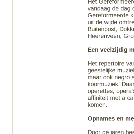
Het Gereformeerd
vandaag de dag on
Gereformeerde ke
uit de wijde omtr
Buitenpost, Dokk
Heerenveen, Groo
Een veelzijdig m
Het repertoire va
geestelijke muzi
maar ook negro s
koormuziek. Daarn
operettes, opera'
affiniteit met a 
komen.
Opnames en me
Door de jaren he