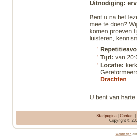
Uitnodiging: erv
Bent u na het le
mee te doen? Wij 
komen proeven ti
luisteren, kenn
Repetitieavo
Tijd:
van 20:0
Locatie:
kerk
Gereformeerd
Drachten
.
U bent van harte
Startpagina
|
Contact
|
Copyright © 201
Webdesign
ont