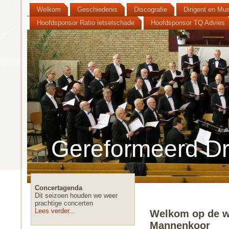
Welkom
Geschiedenis
Discografie
Dirigent en Mus
Hoofdsponsor Ratio letselschade
Hoofdsponsor TQ Advies
Gereformeerd Dr
Concertagenda
Dit seizoen houden we weer
prachtige concerten
Lees verder...
Welkom op de we
Mannenkoor