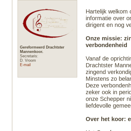
Hartelijk welkom 
informatie over o
dirigent en nog v
Onze missie: zi
verbondenheid
Gereformeerd Drachtster
Mannenkoor.
Secretaris:
Vanaf de oprichti
D. Vroom
Drachtster Manne
E-mail
zingend verkondi
Minstens zo belan
Deze verbondenhe
zeker ook in per
onze Schepper ni
liefdevolle geme
Over het koor: e